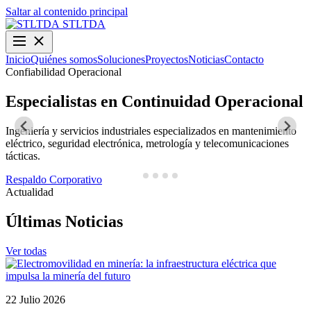
Saltar al contenido principal
STLTDA
Inicio
Quiénes somos
Soluciones
Proyectos
Noticias
Contacto
Confiabilidad Operacional
O
Especialistas en Continuidad Operacional
Ingeniería y servicios industriales especializados en mantenimiento
D
eléctrico, seguridad electrónica, metrología y telecomunicaciones
y
tácticas.
N
Respaldo Corporativo
Actualidad
Últimas Noticias
Ver todas
22 Julio 2026