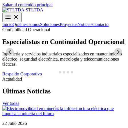
Saltar al contenido principal
STLTDA
Inicio
Quiénes somos
Soluciones
Proyectos
Noticias
Contacto
Confiabilidad Operacional
O
Especialistas en Continuidad Operacional
Ingeniería y servicios industriales especializados en mantenimiento
D
eléctrico, seguridad electrónica, metrología y telecomunicaciones
y
tácticas.
N
Respaldo Corporativo
Actualidad
Últimas Noticias
Ver todas
22 Julio 2026