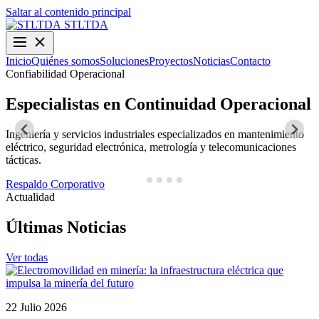
Saltar al contenido principal
STLTDA
Inicio
Quiénes somos
Soluciones
Proyectos
Noticias
Contacto
Confiabilidad Operacional
O
Especialistas en Continuidad Operacional
Ingeniería y servicios industriales especializados en mantenimiento
D
eléctrico, seguridad electrónica, metrología y telecomunicaciones
y
tácticas.
N
Respaldo Corporativo
Actualidad
Últimas Noticias
Ver todas
22 Julio 2026