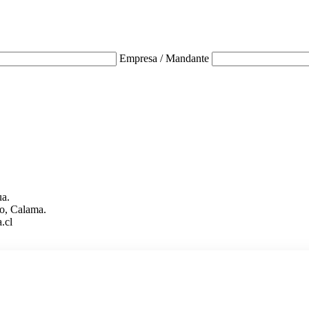
Empresa / Mandante
ua.
o, Calama.
.cl