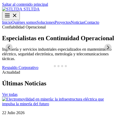
Saltar al contenido principal
STLTDA
Inicio
Quiénes somos
Soluciones
Proyectos
Noticias
Contacto
Confiabilidad Operacional
O
Especialistas en Continuidad Operacional
Ingeniería y servicios industriales especializados en mantenimiento
D
eléctrico, seguridad electrónica, metrología y telecomunicaciones
y
tácticas.
N
Respaldo Corporativo
Actualidad
Últimas Noticias
Ver todas
22 Julio 2026