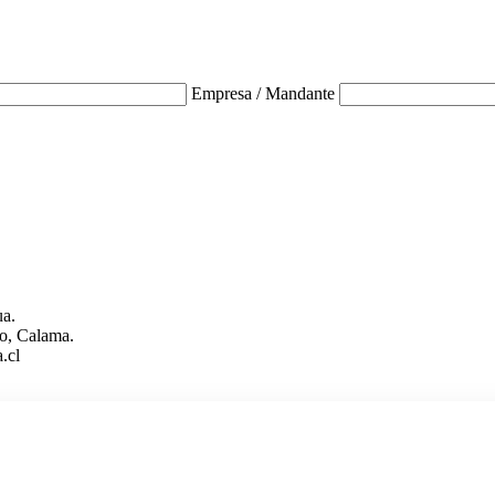
Empresa / Mandante
ua.
o, Calama.
.cl