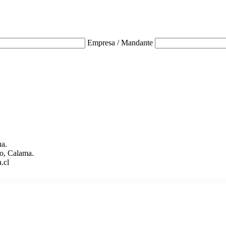
Empresa / Mandante
ua.
o, Calama.
.cl