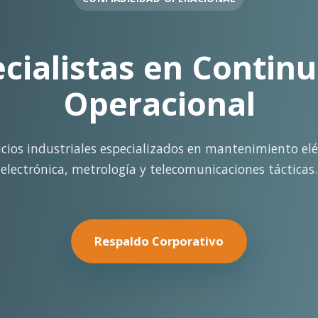
OPERACIÓN EN FAENA
rte Operacional Con
terreno con los más altos estándares de seguridad y cal
minería pesada.
Nuestras Soluciones