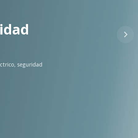
tinuo
idad técnica para la