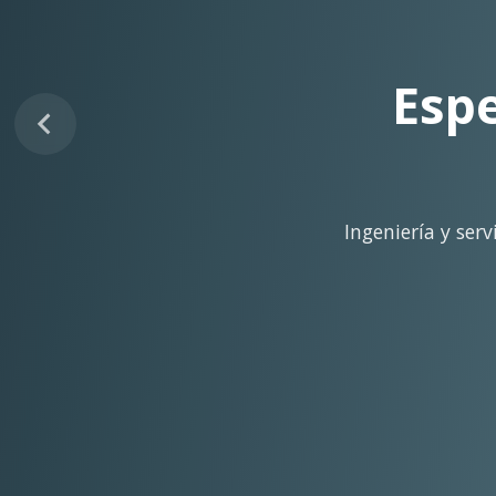
Sopo
Despliegue ágil en 