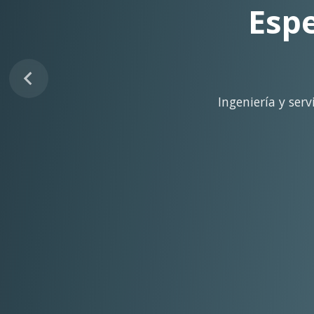
Sopo
Despliegue ágil en 