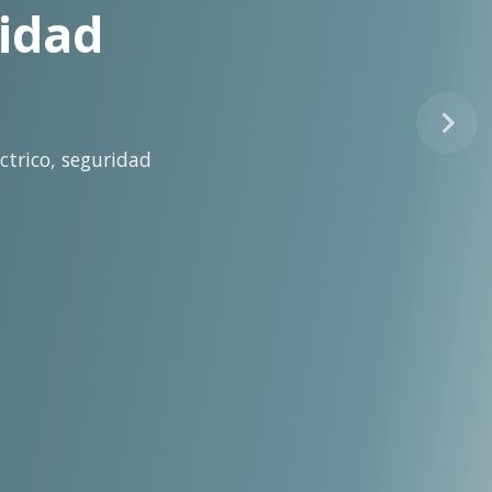
tinuo
idad técnica para la