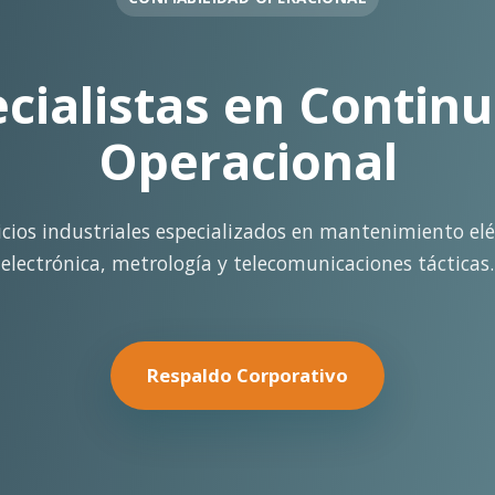
OPERACIÓN EN FAENA
rte Operacional Con
terreno con los más altos estándares de seguridad y cal
minería pesada.
Nuestras Soluciones