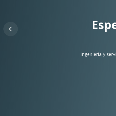
Sopo
Despliegue ágil en 