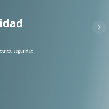
tinuo
idad técnica para la