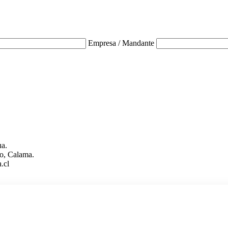
Empresa / Mandante
ua.
o, Calama.
.cl