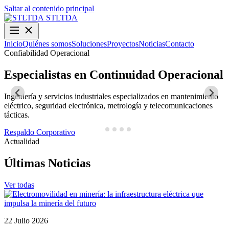
Saltar al contenido principal
STLTDA
Inicio
Quiénes somos
Soluciones
Proyectos
Noticias
Contacto
Confiabilidad Operacional
O
Especialistas en Continuidad Operacional
Ingeniería y servicios industriales especializados en mantenimiento
D
eléctrico, seguridad electrónica, metrología y telecomunicaciones
y
tácticas.
N
Respaldo Corporativo
Actualidad
Últimas Noticias
Ver todas
22 Julio 2026