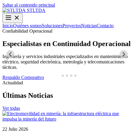
Saltar al contenido principal
STLTDA
Inicio
Quiénes somos
Soluciones
Proyectos
Noticias
Contacto
Confiabilidad Operacional
O
Especialistas en Continuidad Operacional
Ingeniería y servicios industriales especializados en mantenimiento
D
eléctrico, seguridad electrónica, metrología y telecomunicaciones
y
tácticas.
N
Respaldo Corporativo
Actualidad
Últimas Noticias
Ver todas
22 Julio 2026