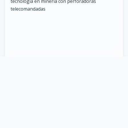
27 Mayo 2026
ST vuelve al norte de Chile:
innovación y tecnología en minería
con perforadoras telecomandadas
En Calama, corazón de la minería en Chile, un
nuevo proyecto marca el regreso de ST al norte
del país. Esta vez, de la mano de soluciones