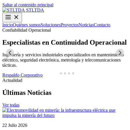
Saltar al contenido principal
STLTDA
Inicio
Quiénes somos
Soluciones
Proyectos
Noticias
Contacto
Confiabilidad Operacional
O
Especialistas en Continuidad Operacional
Ingeniería y servicios industriales especializados en mantenimiento
D
eléctrico, seguridad electrónica, metrología y telecomunicaciones
y
tácticas.
N
Respaldo Corporativo
Actualidad
Últimas Noticias
Ver todas
22 Julio 2026