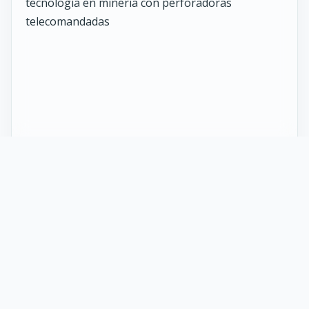
27 Mayo 2026
ST vuelve al norte de Chile:
innovación y tecnología en minería
con perforadoras telecomandadas
En Calama, corazón de la minería en Chile, un
nuevo proyecto marca el regreso de ST al norte
del país. Esta vez, de la mano de soluciones