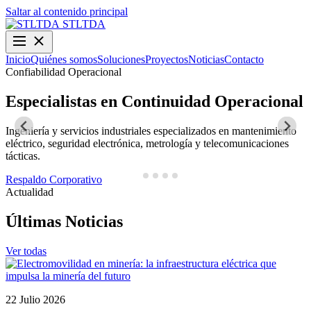
Saltar al contenido principal
STLTDA
Inicio
Quiénes somos
Soluciones
Proyectos
Noticias
Contacto
Confiabilidad Operacional
O
Especialistas en Continuidad Operacional
Ingeniería y servicios industriales especializados en mantenimiento
D
eléctrico, seguridad electrónica, metrología y telecomunicaciones
y
tácticas.
N
Respaldo Corporativo
Actualidad
Últimas Noticias
Ver todas
22 Julio 2026