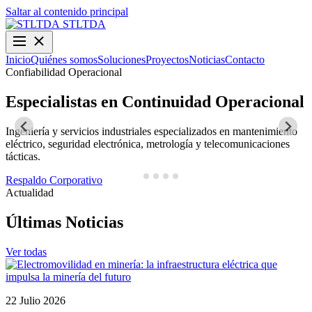
Saltar al contenido principal
STLTDA
Inicio
Quiénes somos
Soluciones
Proyectos
Noticias
Contacto
Confiabilidad Operacional
O
Especialistas en Continuidad Operacional
Ingeniería y servicios industriales especializados en mantenimiento
D
eléctrico, seguridad electrónica, metrología y telecomunicaciones
y
tácticas.
N
Respaldo Corporativo
Actualidad
Últimas Noticias
Ver todas
22 Julio 2026