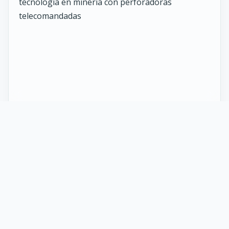
27 Mayo 2026
ST vuelve al norte de Chile:
innovación y tecnología en minería
con perforadoras telecomandadas
En Calama, corazón de la minería en Chile, un
nuevo proyecto marca el regreso de ST al norte
del país. Esta vez, de la mano de soluciones