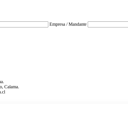
Empresa / Mandante
ua.
o, Calama.
.cl