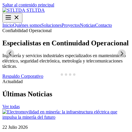
Saltar al contenido principal
STLTDA
Inicio
Quiénes somos
Soluciones
Proyectos
Noticias
Contacto
Confiabilidad Operacional
O
Especialistas en Continuidad Operacional
Ingeniería y servicios industriales especializados en mantenimiento
D
eléctrico, seguridad electrónica, metrología y telecomunicaciones
y
tácticas.
N
Respaldo Corporativo
Actualidad
Últimas Noticias
Ver todas
22 Julio 2026