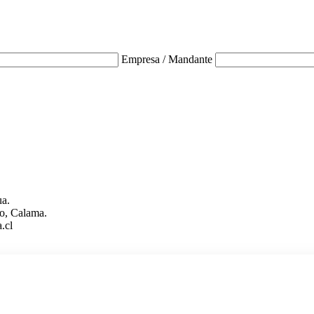
Empresa / Mandante
ua.
o, Calama.
.cl