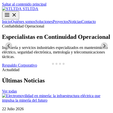
Saltar al contenido principal
STLTDA
Inicio
Quiénes somos
Soluciones
Proyectos
Noticias
Contacto
Confiabilidad Operacional
O
Especialistas en Continuidad Operacional
Ingeniería y servicios industriales especializados en mantenimiento
D
eléctrico, seguridad electrónica, metrología y telecomunicaciones
y
tácticas.
N
Respaldo Corporativo
Actualidad
Últimas Noticias
Ver todas
22 Julio 2026