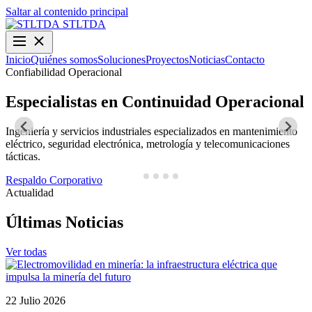
Saltar al contenido principal
STLTDA
Inicio
Quiénes somos
Soluciones
Proyectos
Noticias
Contacto
Confiabilidad Operacional
O
Especialistas en Continuidad Operacional
Ingeniería y servicios industriales especializados en mantenimiento
D
eléctrico, seguridad electrónica, metrología y telecomunicaciones
y
tácticas.
N
Respaldo Corporativo
Actualidad
Últimas Noticias
Ver todas
22 Julio 2026