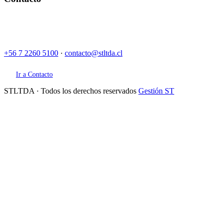
Casa Matriz: José Domingo Mujica #037, Rancagua.
Sucursal Norte: Gilberto Gomez Contardo MA-1 Sitio 17, Puerto
Seco, Calama.
+56 7 2260 5100
·
contacto@stltda.cl
Ir a Contacto
STLTDA · Todos los derechos reservados
Gestión ST