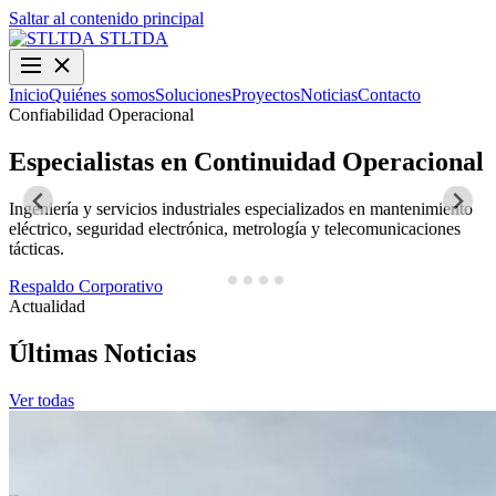
Saltar al contenido principal
STLTDA
Inicio
Quiénes somos
Soluciones
Proyectos
Noticias
Contacto
Confiabilidad Operacional
O
Especialistas en Continuidad Operacional
Ingeniería y servicios industriales especializados en mantenimiento
D
eléctrico, seguridad electrónica, metrología y telecomunicaciones
y
tácticas.
N
Respaldo Corporativo
Actualidad
Últimas Noticias
Ver todas