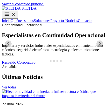
Saltar al contenido principal
STLTDA
Inicio
Quiénes somos
Soluciones
Proyectos
Noticias
Contacto
Confiabilidad Operacional
O
Especialistas en Continuidad Operacional
Ingeniería y servicios industriales especializados en mantenimiento
D
eléctrico, seguridad electrónica, metrología y telecomunicaciones
y
tácticas.
N
Respaldo Corporativo
Actualidad
Últimas Noticias
Ver todas
22 Julio 2026