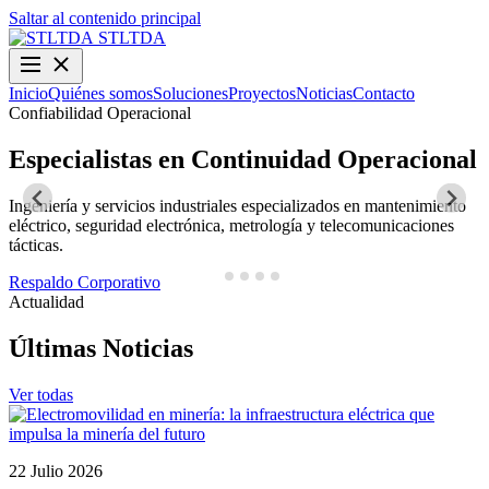
Saltar al contenido principal
STLTDA
Inicio
Quiénes somos
Soluciones
Proyectos
Noticias
Contacto
Confiabilidad Operacional
O
Especialistas en Continuidad Operacional
Ingeniería y servicios industriales especializados en mantenimiento
D
eléctrico, seguridad electrónica, metrología y telecomunicaciones
y
tácticas.
N
Respaldo Corporativo
Actualidad
Últimas Noticias
Ver todas
22 Julio 2026