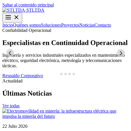
Saltar al contenido principal
STLTDA
Inicio
Quiénes somos
Soluciones
Proyectos
Noticias
Contacto
Confiabilidad Operacional
O
Especialistas en Continuidad Operacional
Ingeniería y servicios industriales especializados en mantenimiento
D
eléctrico, seguridad electrónica, metrología y telecomunicaciones
y
tácticas.
N
Respaldo Corporativo
Actualidad
Últimas Noticias
Ver todas
22 Julio 2026