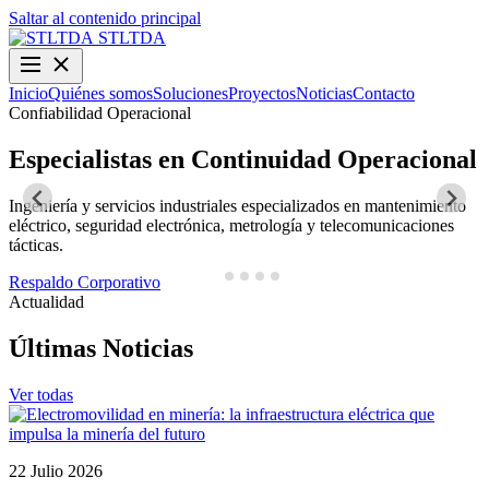
Saltar al contenido principal
STLTDA
Inicio
Quiénes somos
Soluciones
Proyectos
Noticias
Contacto
Confiabilidad Operacional
O
Especialistas en Continuidad Operacional
Ingeniería y servicios industriales especializados en mantenimiento
D
eléctrico, seguridad electrónica, metrología y telecomunicaciones
y
tácticas.
N
Respaldo Corporativo
Actualidad
Últimas Noticias
Ver todas
22 Julio 2026