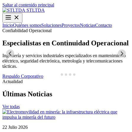
Saltar al contenido principal
STLTDA
Inicio
Quiénes somos
Soluciones
Proyectos
Noticias
Contacto
Confiabilidad Operacional
O
Especialistas en Continuidad Operacional
Ingeniería y servicios industriales especializados en mantenimiento
D
eléctrico, seguridad electrónica, metrología y telecomunicaciones
y
tácticas.
N
Respaldo Corporativo
Actualidad
Últimas Noticias
Ver todas
22 Julio 2026