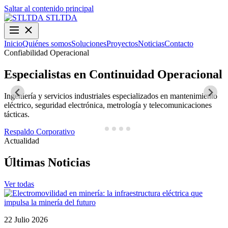
Saltar al contenido principal
STLTDA
Inicio
Quiénes somos
Soluciones
Proyectos
Noticias
Contacto
Confiabilidad Operacional
O
Especialistas en Continuidad Operacional
Ingeniería y servicios industriales especializados en mantenimiento
D
eléctrico, seguridad electrónica, metrología y telecomunicaciones
y
tácticas.
N
Respaldo Corporativo
Actualidad
Últimas Noticias
Ver todas
22 Julio 2026