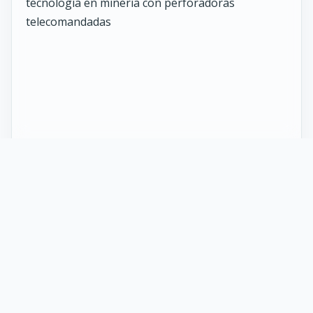
27 Mayo 2026
ST vuelve al norte de Chile:
innovación y tecnología en minería
con perforadoras telecomandadas
En Calama, corazón de la minería en Chile, un
nuevo proyecto marca el regreso de ST al norte
del país. Esta vez, de la mano de soluciones