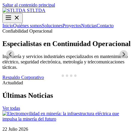
Saltar al contenido principal
STLTDA
Inicio
Quiénes somos
Soluciones
Proyectos
Noticias
Contacto
Confiabilidad Operacional
O
Especialistas en Continuidad Operacional
Ingeniería y servicios industriales especializados en mantenimiento
D
eléctrico, seguridad electrónica, metrología y telecomunicaciones
y
tácticas.
N
Respaldo Corporativo
Actualidad
Últimas Noticias
Ver todas
22 Julio 2026