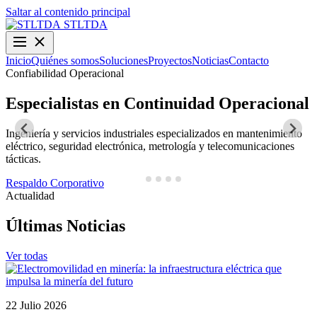
Saltar al contenido principal
STLTDA
Inicio
Quiénes somos
Soluciones
Proyectos
Noticias
Contacto
Confiabilidad Operacional
O
Especialistas en Continuidad Operacional
Ingeniería y servicios industriales especializados en mantenimiento
D
eléctrico, seguridad electrónica, metrología y telecomunicaciones
y
tácticas.
N
Respaldo Corporativo
Actualidad
Últimas Noticias
Ver todas
22 Julio 2026