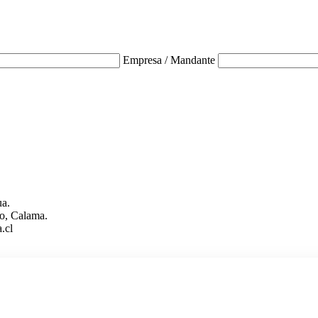
Empresa / Mandante
ua.
o, Calama.
.cl