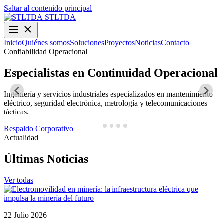
Saltar al contenido principal
STLTDA
Inicio
Quiénes somos
Soluciones
Proyectos
Noticias
Contacto
Confiabilidad Operacional
O
Especialistas en Continuidad Operacional
Ingeniería y servicios industriales especializados en mantenimiento
D
eléctrico, seguridad electrónica, metrología y telecomunicaciones
y
tácticas.
N
Respaldo Corporativo
Actualidad
Últimas Noticias
Ver todas
22 Julio 2026