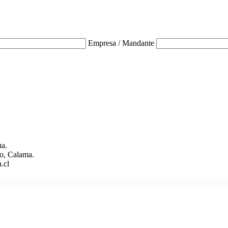
Empresa / Mandante
ua.
o, Calama.
.cl