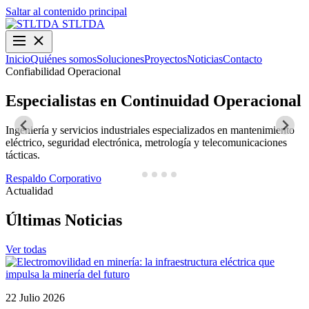
Saltar al contenido principal
STLTDA
Inicio
Quiénes somos
Soluciones
Proyectos
Noticias
Contacto
Confiabilidad Operacional
O
Especialistas en Continuidad Operacional
Ingeniería y servicios industriales especializados en mantenimiento
D
eléctrico, seguridad electrónica, metrología y telecomunicaciones
y
tácticas.
N
Respaldo Corporativo
Actualidad
Últimas Noticias
Ver todas
22 Julio 2026