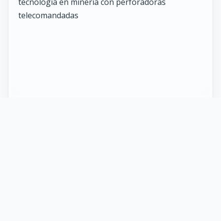
27 Mayo 2026
ST vuelve al norte de Chile:
innovación y tecnología en minería
con perforadoras telecomandadas
En Calama, corazón de la minería en Chile, un
nuevo proyecto marca el regreso de ST al norte
del país. Esta vez, de la mano de soluciones