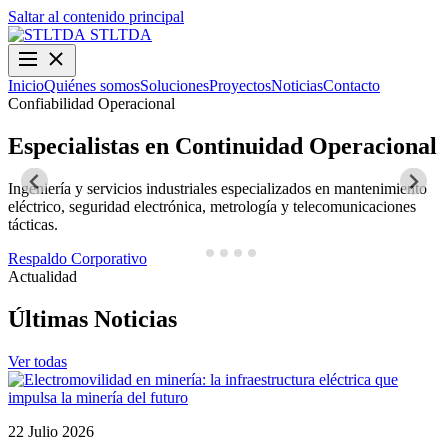
Saltar al contenido principal
STLTDA
Inicio
Quiénes somos
Soluciones
Proyectos
Noticias
Contacto
Confiabilidad Operacional
O
Especialistas en Continuidad Operacional
Ingeniería y servicios industriales especializados en mantenimiento
D
eléctrico, seguridad electrónica, metrología y telecomunicaciones
y
tácticas.
N
Respaldo Corporativo
Actualidad
Últimas Noticias
Ver todas
22 Julio 2026