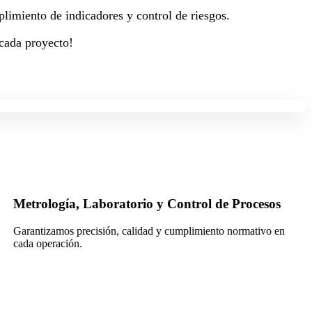
plimiento de indicadores y control de riesgos.
 cada proyecto!
rol de Procesos
Sistemas de Seguridad Industri
imiento normativo en
Protegemos a las personas, activos y op
tecnológicas integradas.