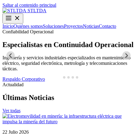
Saltar al contenido principal
STLTDA
Inicio
Quiénes somos
Soluciones
Proyectos
Noticias
Contacto
Confiabilidad Operacional
O
Especialistas en Continuidad Operacional
Ingeniería y servicios industriales especializados en mantenimiento
D
eléctrico, seguridad electrónica, metrología y telecomunicaciones
y
tácticas.
N
Respaldo Corporativo
Actualidad
Últimas Noticias
Ver todas
22 Julio 2026