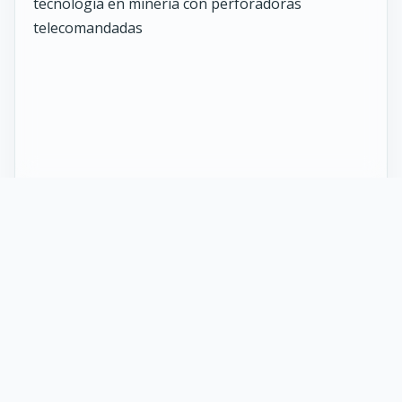
27 Mayo 2026
ST vuelve al norte de Chile:
innovación y tecnología en minería
con perforadoras telecomandadas
En Calama, corazón de la minería en Chile, un
nuevo proyecto marca el regreso de ST al norte
del país. Esta vez, de la mano de soluciones