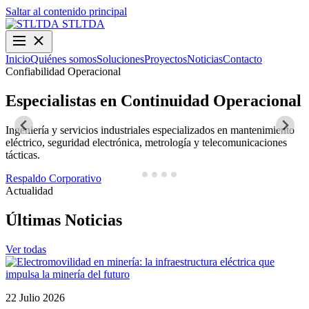
Saltar al contenido principal
STLTDA
Inicio
Quiénes somos
Soluciones
Proyectos
Noticias
Contacto
Confiabilidad Operacional
O
Especialistas en Continuidad Operacional
Ingeniería y servicios industriales especializados en mantenimiento
D
eléctrico, seguridad electrónica, metrología y telecomunicaciones
y
tácticas.
N
Respaldo Corporativo
Actualidad
Últimas Noticias
Ver todas
22 Julio 2026