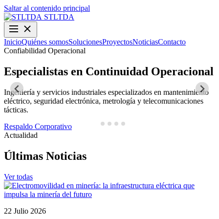
Saltar al contenido principal
STLTDA
Inicio
Quiénes somos
Soluciones
Proyectos
Noticias
Contacto
Confiabilidad Operacional
O
Especialistas en Continuidad Operacional
Ingeniería y servicios industriales especializados en mantenimiento
D
eléctrico, seguridad electrónica, metrología y telecomunicaciones
y
tácticas.
N
Respaldo Corporativo
Actualidad
Últimas Noticias
Ver todas
22 Julio 2026