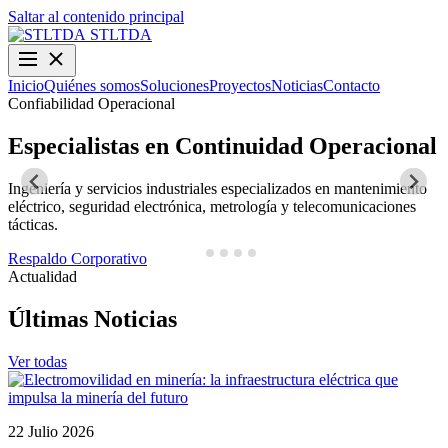
Saltar al contenido principal
STLTDA
Inicio
Quiénes somos
Soluciones
Proyectos
Noticias
Contacto
Confiabilidad Operacional
O
Especialistas en Continuidad Operacional
Ingeniería y servicios industriales especializados en mantenimiento
D
eléctrico, seguridad electrónica, metrología y telecomunicaciones
y
tácticas.
N
Respaldo Corporativo
Actualidad
Últimas Noticias
Ver todas
22 Julio 2026