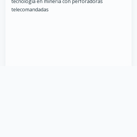
27 Mayo 2026
ST vuelve al norte de Chile:
innovación y tecnología en minería
con perforadoras telecomandadas
En Calama, corazón de la minería en Chile, un
nuevo proyecto marca el regreso de ST al norte
del país. Esta vez, de la mano de soluciones