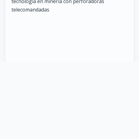
27 Mayo 2026
ST vuelve al norte de Chile:
innovación y tecnología en minería
con perforadoras telecomandadas
En Calama, corazón de la minería en Chile, un
nuevo proyecto marca el regreso de ST al norte
del país. Esta vez, de la mano de soluciones