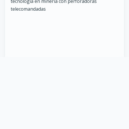
27 Mayo 2026
ST vuelve al norte de Chile:
innovación y tecnología en minería
con perforadoras telecomandadas
En Calama, corazón de la minería en Chile, un
nuevo proyecto marca el regreso de ST al norte
del país. Esta vez, de la mano de soluciones