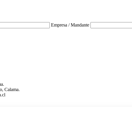
Empresa / Mandante
ua.
o, Calama.
.cl